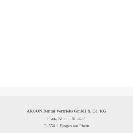
Presspassung, die grundsätzlich keine Verschraubung benötigt. Dazu
eine Implantat-Abutment-Kraftverteilung wie bei einem einteiligen
Implantat. Dieser Philosophie sind wir im Grundsatz bis heute treu
geblieben. Als damalige Besonderheit galt: Die Pressfit-Implantate
wurden nur geklopft, nicht geschraubt. Dies betraf sowohl die
Insertion in die Kavität als auch die Abutment-Implantat-
Verbindung.
ARGON Dental Vertriebs GmbH & Co. KG
Franz-Kirsten-Straße 1
D-55411 Bingen am Rhein