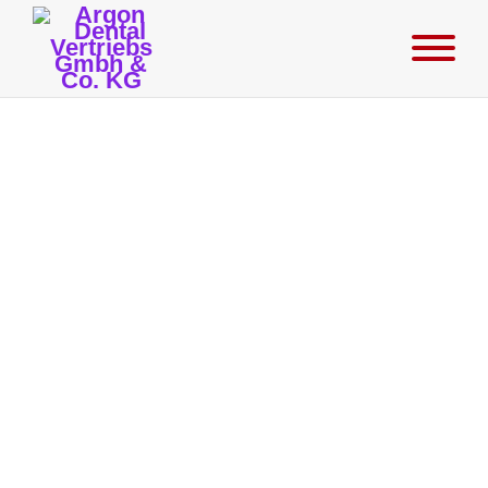
Konus Dental Systeme
8. MÄRZ 2024
Die Pressfit Implantate bereicherten seit Firmengründung den
expandierenden Markt technisch besonders anspruchsvoller
Implantate. Unser Grundprinzip von Anfang an: Der revolutionäre
Konuswinkel von 1,5 Grad, unsere Innovation aus dem
Maschinenbau, die einer Kaltverschweißung gleichkommt. Das
Geheimnis liegt in dem besonders langen und gleichförmigen
Konus, der nicht nur absoluten Formschluss sondern auch
Kraftschluss gewährleistet. Das überzeugende Ergebnis:
Bakteriendicht, mikrobewegungsfrei und titanabriebfest durch die