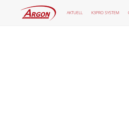
AKTUELL
K3PRO SYSTEM
K3Pro® Implantat mit selbstschneidendem Gewinde- De
Bohrung noch richtungsweise verändert werden. Das S
Platzierung des Implantats. Rapid Implantate sind für al
insbesondere im Oberkiefer. Das Implantat eignet sich 
richtungsweise gesteuert werden müssen. Die abfallend
Knochenverschluss und ein geringes Austrittsprofi l au
Somit ist der Knochen- und Papillenerhalt auf Dauer ges